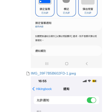
IMG_39F7B5B602FD-1.jpeg