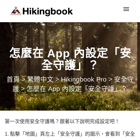
登入
怎麼在 App 內設定「安
全守護」？
首頁
>
繁體中文
>
Hikingbook Pro
>
安全守
護
>
怎麼在 App 內設定「安全守護」？
第一次使用安全守護嗎？跟著以下說明完成設定吧！
1. 點擊「地圖」頁左上「安全守護」的圖示，會看到「安全