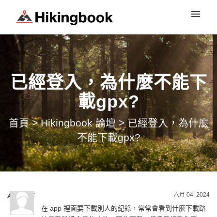
登入
已經登入，為什麼不能下
載gpx?
首頁
>
Hikingbook 論壇
>
已經登入，為什麼
不能下載gpx?
六月 04, 2024
A-Lin
寫
在 app 裡面要下載別人的紀錄，常常會看到什麼下載路