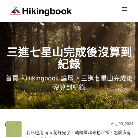
登入
三進七星山完成後沒算到
紀錄
首頁
>
Hikingbook 論壇
>
三進七星山完成後
沒算到紀錄
Aug 09, 2024
Chill
寫
我已經用 app 紀錄完了，軌跡看起來也正常，怎麼沒有