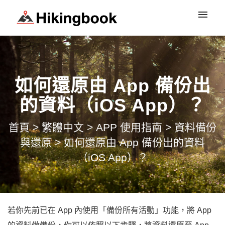
登入
如何還原由 App 備份出
的資料（iOS App）？
首頁
>
繁體中文
>
APP 使用指南
>
資料備份
與還原
>
如何還原由 App 備份出的資料
（iOS App）？
若你先前已在 App 內使用「備份所有活動」功能，將 App