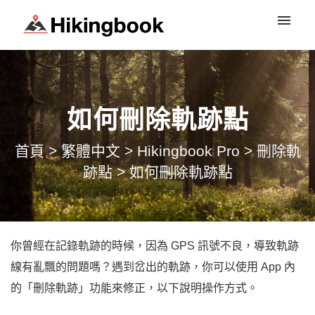
登入
如何刪除軌跡點
首頁
>
繁體中文
>
Hikingbook Pro
>
刪除軌
跡點
>
如何刪除軌跡點
你曾經在記錄軌跡的時候，因為 GPS 訊號不良，導致軌跡
線有亂飄的問題嗎？遇到岔出的軌跡，你可以使用 App 內
的「刪除軌跡」功能來修正，以下說明操作方式。