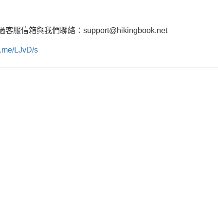
箱與我們聯絡：support@hikingbook.net
k.me/LJvD/s