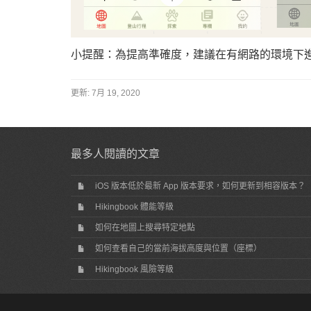
小提醒：為提高準確度，建議在有網路的環境下進
更新:
7月 19, 2020
最多人閱讀的文章
iOS 版本低於最新 App 版本要求，如何更新到相容版本？
Hikingbook 體能等級
如何在地圖上搜尋特定地點
如何查看自己的當前海拔高度與位置（座標）
Hikingbook 風險等級