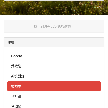
找不到具有此狀態的建議。
建議
Recent
受歡迎
新進對話
檢視中
已計畫
已開始