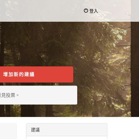
登入
增加新的建議
意見投票。
建議